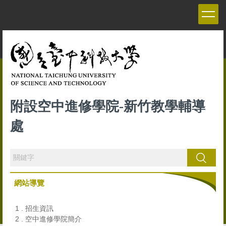
跳
到
主
要
內
容
區
附設空中進修學院-新竹教學輔導
處
搜尋
網站導覽
1 . 招生資訊
2 . 空中進修學院簡介