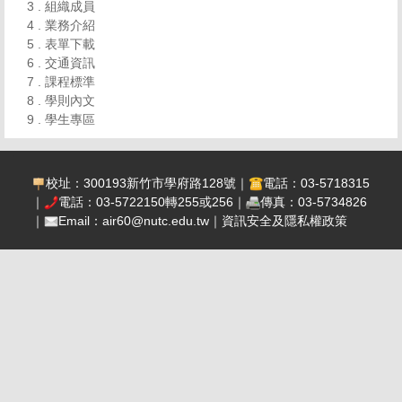
3 . 組織成員
4 . 業務介紹
5 . 表單下載
6 . 交通資訊
7 . 課程標準
8 . 學則內文
9 . 學生專區
校址：300193新竹市學府路128號｜
電話：03-5718315
｜
電話：03-5722150轉255或256｜
傳真：03-5734826
｜
Email：
air60@nutc.edu.tw
｜
資訊安全及隱私權政策